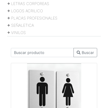
LETRAS CORPOREAS
LOGOS ACRILICO
PLACAS PROFESIONALES
SEÑALETICA
VINILOS
Buscar